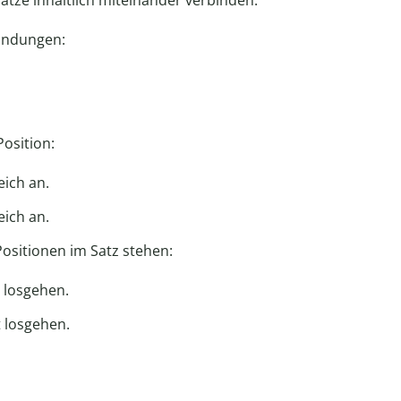
ätze inhaltlich miteinander verbinden.
bindungen:
Position:
eich an.
eich an.
Positionen im Satz stehen:
t losgehen.
t losgehen.