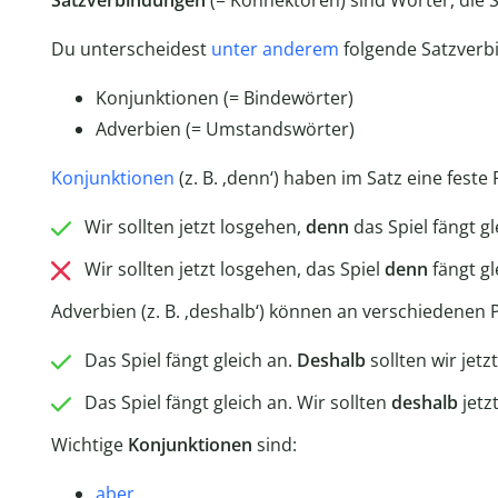
Satzverbindungen
(= Konnektoren) sind Wörter, die S
Du unterscheidest
unter anderem
folgende Satzver
Konjunktionen (= Bindewörter)
Adverbien (= Umstandswörter)
Konjunktionen
(z. B. ‚denn‘) haben im Satz eine feste 
Wir sollten jetzt losgehen,
denn
das Spiel fängt gl
Wir sollten jetzt losgehen, das Spiel
denn
fängt gl
Adverbien (z. B. ‚deshalb‘) können an verschiedenen 
Das Spiel fängt gleich an.
Deshalb
sollten wir jetz
Das Spiel fängt gleich an. Wir sollten
deshalb
jetz
Wichtige
Konjunktionen
sind:
aber