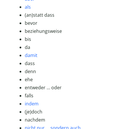
als
(an)statt dass
bevor
beziehungsweise
bis
da
damit
dass
denn
ehe
entweder … oder
falls
indem
(je)doch
nachdem
nicht nur … sondern auch