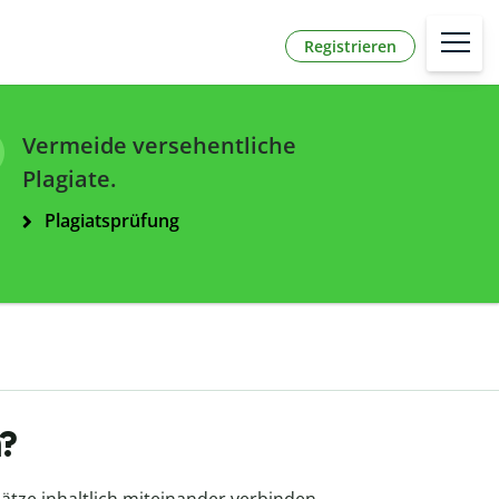
Registrieren
Vermeide versehentliche
Plagiate.
Plagiatsprüfung
?