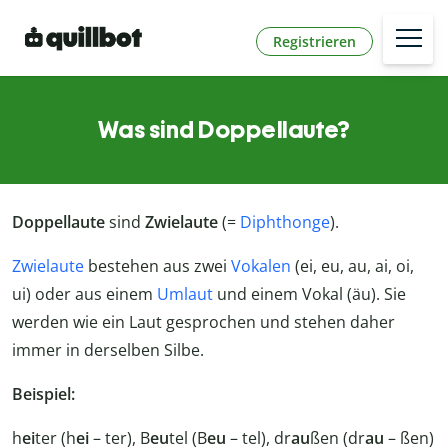
Registrieren
Was sind Doppellaute?
Doppellaute
sind
Zwielaute
(=
Diphthonge
).
Zwielaute
bestehen aus zwei
Vokalen
(ei, eu, au, ai, oi,
ui) oder aus einem
Umlaut
und einem Vokal (äu). Sie
werden wie ein Laut gesprochen und stehen daher
immer in derselben Silbe.
Beispiel:
h
ei
ter (h
ei
– ter), B
eu
tel (B
eu
– tel), dr
au
ßen (dr
au
– ßen)