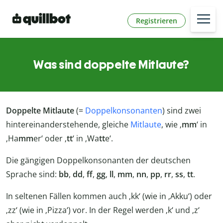
Registrieren
Was sind doppelte Mitlaute?
Doppelte Mitlaute
(=
Doppelkonsonanten
) sind zwei
hintereinanderstehende, gleiche
Mitlaute
, wie ‚
mm
‘ in
‚Ha
mm
er‘ oder ‚
tt
‘ in ‚Wa
tt
e‘.
Die gängigen Doppelkonsonanten der deutschen
Sprache sind:
bb
,
dd
,
ff
,
gg
,
ll
,
mm
,
nn
,
pp
,
rr
,
ss
,
tt
.
In seltenen Fällen kommen auch ‚kk‘ (wie in ‚Akku‘) oder
‚zz‘ (wie in ‚Pizza‘) vor. In der Regel werden ‚k‘ und ‚z‘