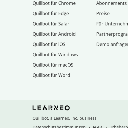
Quillbot für Chrome
Abon­ne­ments
Quillbot für Edge
Preise
Quillbot für Safari
Für Unterneh
Quillbot für Android
Partnerprog
Quillbot für iOS
Demo anfrage
Quillbot für Windows
Quillbot für macOS
Quillbot für Word
Quillbot, a Learneo, Inc. business
Datenschutzbestimmungen
AGBs
Urheberre