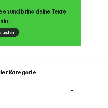
Ideen und bring deine Texte
nkt.
s testen
 der Kategorie