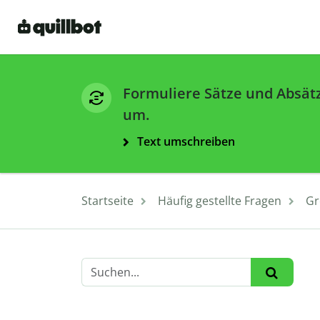
Formuliere Sätze und Absät
um.
Text umschreiben
Startseite
Häufig gestellte Fragen
Gr