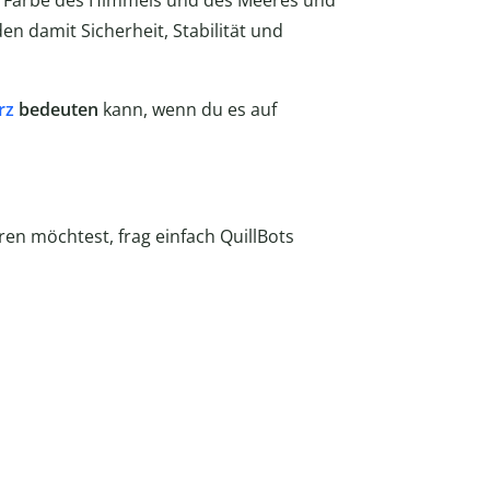
die Farbe des Himmels und des Meeres und
en damit Sicherheit, Stabilität und
rz
bedeuten
kann, wenn du es auf
n möchtest, frag einfach QuillBots