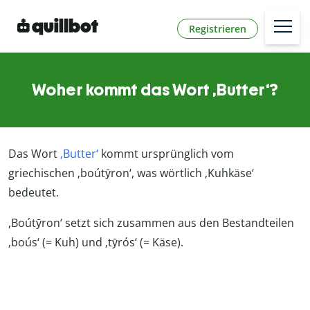
Registrieren
Woher kommt das Wort ‚Butter‘?
Das Wort
‚Butter‘
kommt ursprünglich vom
griechischen ‚
boútȳron‘
, was wörtlich ‚Kuhkäse‘
bedeutet.
‚
Boútȳron‘
setzt sich zusammen aus den Bestandteilen
‚boús‘ (= Kuh) und ‚
tȳrós‘
(= Käse).