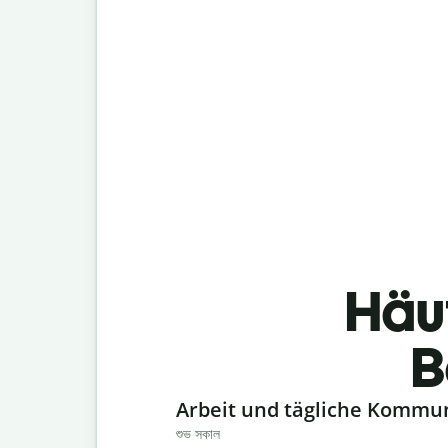
Häu
B
Slide 1 of 6
Arbeit und tägliche Kommu
শুভ সকাল