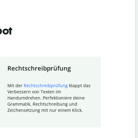
bot
Rechtschreibprüfung
Textzu
Mit der
Rechtschreibprüfung
klappt das
Mithilfe de
Verbessern von Texten im
Quillbot ka
Handumdrehen. Perfektioniere deine
Überblick ü
Grammatik, Rechtschreibung und
So wird das
Zeichensetzung mit nur einem Klick.
Forschungsa
E-Mails zum