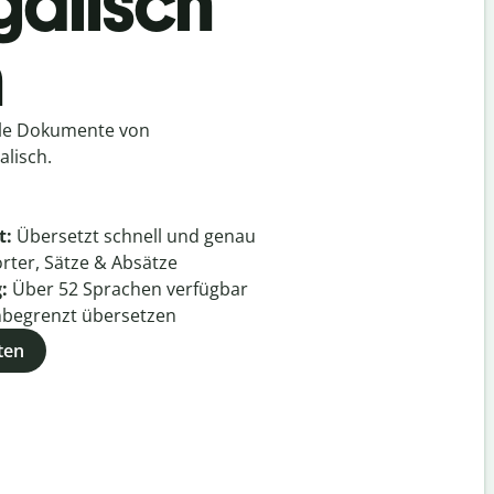
galisch
h
lle Dokumente von
alisch.
t:
Übersetzt schnell und genau
rter, Sätze & Absätze
g:
Über
52
Sprachen verfügbar
begrenzt übersetzen
ten