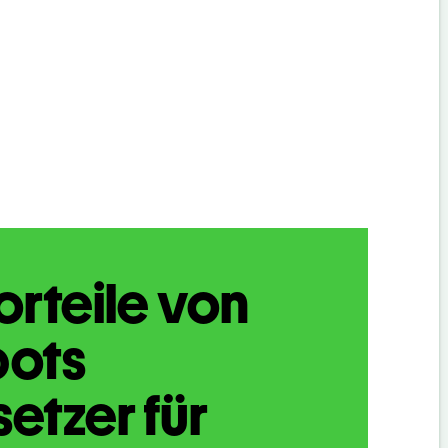
orteile von
bots
etzer für