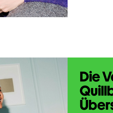
Die V
Quill
Übers