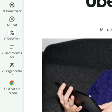
Übe
KI-Humanizer
KI-Chat
Mit d
Übersetzer
Zusammenfas
ser
Zitiergenerato
r
Quillbot für
Chrome