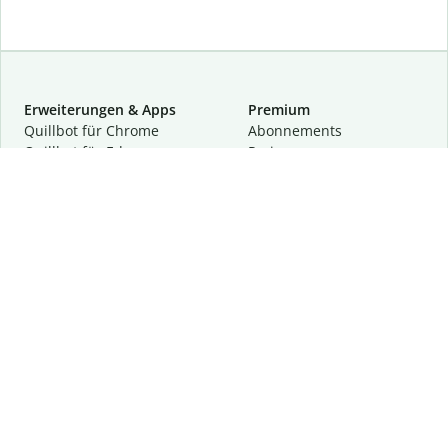
Erweiterungen & Apps
Premium
Quillbot für Chrome
Abon­ne­ments
Quillbot für Edge
Preise
Quillbot für Safari
Für Teams
Quillbot für Android
Partnerprogramm
Quillbot für iOS
Demo anfragen
Quillbot für Windows
Quillbot für macOS
Quillbot für Word
Tools
Unternehmen
Schreibhilfen
Über uns
Textkorrektur
Privatsphäre & Sicherheit
Zitieren und Originalität
Karriere
KI-Tools
Hilfe
Kontakt
Ressourcen