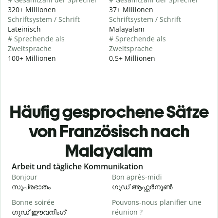
320+ Millionen
37+ Millionen
Schriftsystem / Schrift
Schriftsystem / Schrift
Lateinisch
Malayalam
# Sprechende als
# Sprechende als
Zweitsprache
Zweitsprache
100+ Millionen
0,5+ Millionen
Häufig gesprochene Sätze
von Französisch nach
Malayalam
Slide 1 of 6
Arbeit und tägliche Kommunikation
Bonjour
Bon après-midi
B
സുപ്രഭാതം
ഗുഡ് ആഫ്റ്റർനൂൺ
Bonne soirée
Pouvons-nous planifier une
ഗുഡ് ഈവനിംഗ്
réunion ?
J