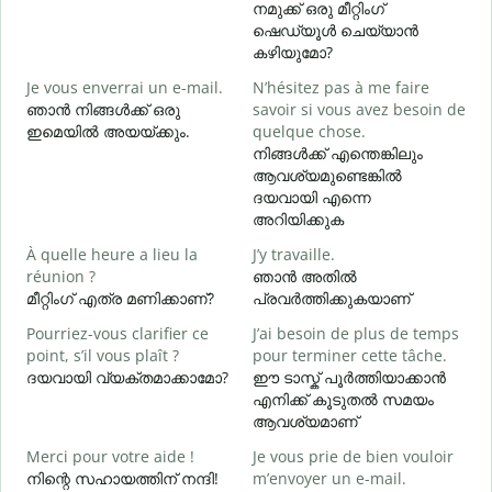
നമുക്ക് ഒരു മീറ്റിംഗ്
എ
ഷെഡ്യൂൾ ചെയ്യാൻ
B
കഴിയുമോ?
Je vous enverrai un e-mail.
N’hésitez pas à me faire
ഞാൻ നിങ്ങൾക്ക് ഒരു
savoir si vous avez besoin de
V
ഇമെയിൽ അയയ്ക്കും.
quelque chose.
ന
നിങ്ങൾക്ക് എന്തെങ്കിലും
ആവശ്യമുണ്ടെങ്കിൽ
O
ദയവായി എന്നെ
അറിയിക്കുക
A
À quelle heure a lieu la
J’y travaille.
വ
réunion ?
ഞാൻ അതിൽ
മീറ്റിംഗ് എത്ര മണിക്കാണ്?
പ്രവർത്തിക്കുകയാണ്
O
Pourriez-vous clarifier ce
J’ai besoin de plus de temps
?
point, s’il vous plaît ?
pour terminer cette tâche.
ദയവായി വ്യക്തമാക്കാമോ?
ഈ ടാസ്ക് പൂർത്തിയാക്കാൻ
ഹ
എനിക്ക് കൂടുതൽ സമയം
ആവശ്യമാണ്
Merci pour votre aide !
Je vous prie de bien vouloir
നിന്റെ സഹായത്തിന് നന്ദി!
m’envoyer un e-mail.