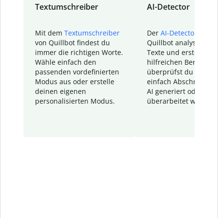
Textumschreiber
AI-Detector
Mit dem
Textumschreiber
Der
AI-Detector
von
von Quillbot findest du
Quillbot analysiert d
immer die richtigen Worte.
Texte und erstellt ei
Wähle einfach den
hilfreichen Bericht. S
passenden vordefinierten
überprüfst du schnel
Modus aus oder erstelle
einfach Abschnitte, d
deinen eigenen
AI generiert oder
personalisierten Modus.
überarbeitet wurden.