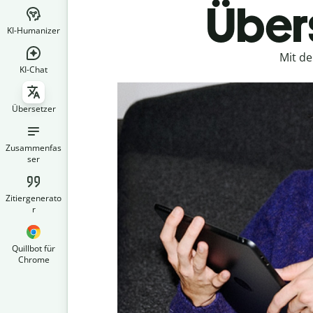
Übers
KI-Humanizer
Mit d
KI-Chat
Übersetzer
Zusammenfas
ser
Zitiergenerato
r
Quillbot für
Chrome