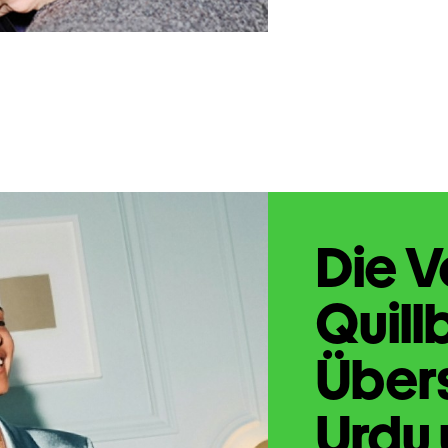
Die V
Quill
Übers
Urdu 