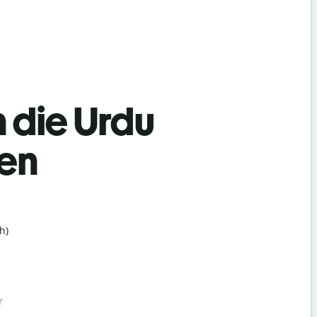
n die Urdu
hen
h)
r