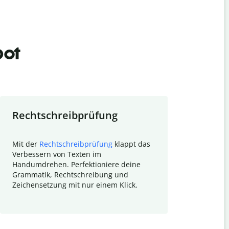
bot
Rechtschreibprüfung
Textzu
Mit der
Rechtschreibprüfung
klappt das
Mithilfe de
Verbessern von Texten im
Quillbot ka
Handumdrehen. Perfektioniere deine
Überblick ü
Grammatik, Rechtschreibung und
So wird das
Zeichensetzung mit nur einem Klick.
Forschungsa
E-Mails zum