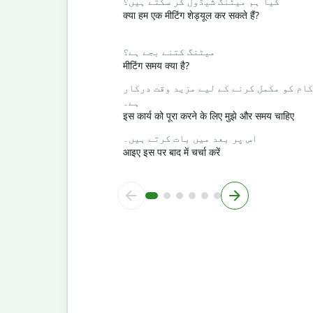
کیا ہم میٹنگ شیڈول کر سکتے ہیں؟
क्या हम एक मीटिंग शेड्यूल कर सकते हैं?
میٹنگ کتنے بجے ہے؟
मीटिंग समय क्या है?
کام کو مکمل کرنے کے لیے مزید وقت درکار
ہے۔
इस कार्य को पूरा करने के लिए मुझे और समय चाहिए
اس پر بعد میں بات کرتے ہیں۔
आइए इस पर बाद में चर्चा करें