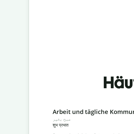
Häu
Slide 1 of 6
Arbeit und tägliche Kommu
صبح بخیر
शुभ प्रभात