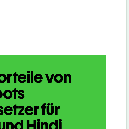
orteile von
bots
etzer für
und Hindi