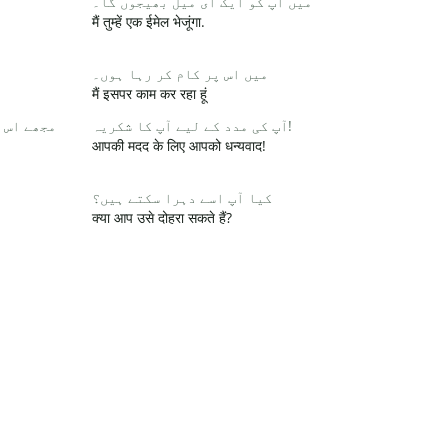
میں آپ کو ایک ای میل بھیجوں گا۔
मैं तुम्हें एक ईमेल भेजूंगा.
میں اس پر کام کر رہا ہوں۔
मैं इसपर काम कर रहा हूं
آپ کی مدد کے لیے آپ کا شکریہ!
مجھے اس 
आपकी मदद के लिए आपको धन्यवाद!
کیا آپ اسے دہرا سکتے ہیں؟
क्या आप उसे दोहरा सकते हैं?