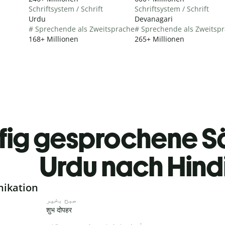
Schriftsystem / Schrift
Schriftsystem / Schrift
Urdu
Devanagari
# Sprechende als Zweitsprache
# Sprechende als Zweitsp
168+ Millionen
265+ Millionen
fig gesprochene S
Urdu nach Hind
nikation
صبح بخیر
शुभ दोपहर