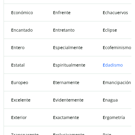
E
conómico
E
nfr
e
nt
e
E
chacu
e
rvos
E
ncantado
E
ntr
e
tanto
E
clips
e
E
nt
e
ro
E
sp
e
cialm
e
nt
e
E
cof
e
minismo
E
statal
E
spiritualm
e
nt
e
E
dadismo
E
urop
e
o
E
t
e
rnam
e
nt
e
E
mancipación
E
xc
e
l
e
nt
e
E
vid
e
nt
e
m
e
nt
e
E
nagua
E
xt
e
rior
E
xactam
e
nt
e
E
rgometría
Transpar
e
nt
e
E
xclusivam
e
nt
e
Paj
e