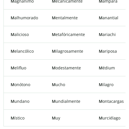
M
agnánimo
M
ecánicamente
M
ampara
M
alhumorado
M
entalmente
M
anantial
M
alicioso
M
etafóricamente
M
ariachi
M
elancólico
M
ilagrosamente
M
ariposa
M
elifluo
M
odestamente
M
édium
M
onótono
M
ucho
M
ilagro
M
undano
M
undialmente
M
ontacargas
M
ístico
M
uy
M
urciélago