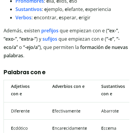
Pronombres
:
e
lla,
e
llos,
e
so
Sustantivos
:
e
jemplo,
e
lefante,
e
xperiencia
Verbos
:
e
ncontrar,
e
sperar,
e
rigir
Además, existen
prefijos
que empiezan con e (
“ex-”
,
“exo-”
,
“extra-”
) y
sufijos
que empiezan con e (
“-e”
,
“-
eco/a”
o
“-ejo/a”
), que permiten la
formación de nuevas
palabras
.
Palabras con e
Adjetivos
Adverbios con e
Sustantivos
con e
con e
Dif
e
r
e
nt
e
E
fectivam
e
nt
e
Abarrot
e
E
cdótico
E
ncar
e
cidam
e
nt
e
E
cc
e
ma