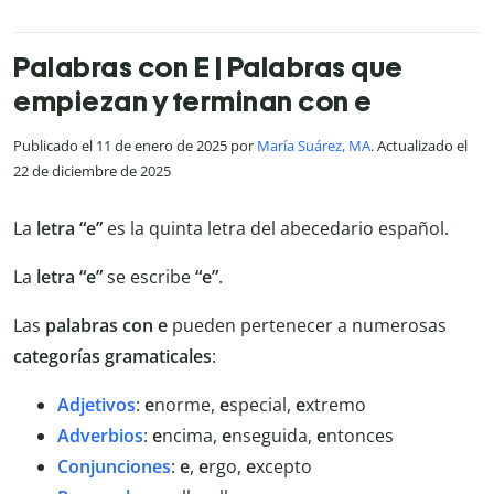
Palabras con E | Palabras que
empiezan y terminan con e
Publicado el 11 de enero de 2025 por
María Suárez, MA
. Actualizado el
22 de diciembre de 2025
La
letra “e”
es la quinta letra del abecedario español.
La
letra “e”
se escribe
“e”
.
Las
palabras con e
pueden pertenecer a numerosas
categorías gramaticales
:
Adjetivos
:
e
norme,
e
special,
e
xtremo
Adverbios
:
e
ncima,
e
nseguida,
e
ntonces
Conjunciones
:
e
,
e
rgo,
e
xcepto