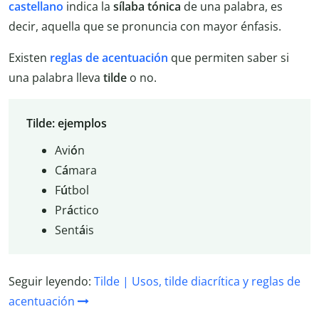
castellano
indica la
sílaba
tónica
de una palabra, es
decir, aquella que se pronuncia con mayor énfasis.
Existen
reglas de acentuación
que permiten saber si
una palabra lleva
tilde
o no.
Tilde: ejemplos
Avi
ó
n
C
á
mara
F
ú
tbol
Pr
á
ctico
Sent
á
is
Seguir leyendo:
Tilde | Usos, tilde diacrítica y reglas de
acentuación