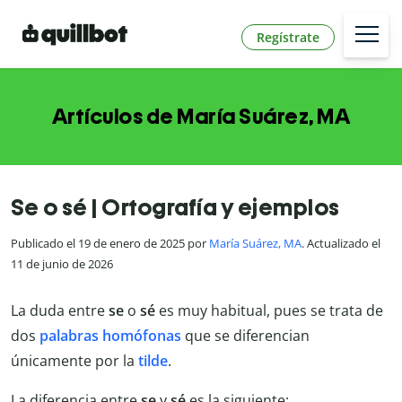
Regístrate
Artículos de María Suárez, MA
Se o sé | Ortografía y ejemplos
Publicado el 19 de enero de 2025 por
María Suárez, MA
. Actualizado el
11 de junio de 2026
La duda entre
se
o
sé
es muy habitual, pues se trata de
dos
palabras homófonas
que se diferencian
únicamente por la
tilde
.
La diferencia entre
se
y
sé
es la siguiente: