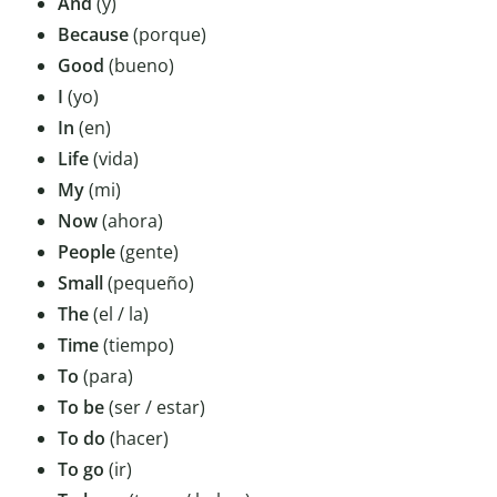
And
(y)
Because
(porque)
Good
(bueno)
I
(yo)
In
(en)
Life
(vida)
My
(mi)
Now
(ahora)
People
(gente)
Small
(pequeño)
The
(el / la)
Time
(tiempo)
To
(para)
To be
(ser / estar)
To do
(hacer)
To go
(ir)