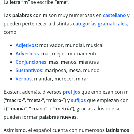
La
letra “m”
se escribe
“eme”
.
Las
palabras con m
son muy numerosas en
castellano
y
pueden pertenecer a distintas
categorías gramaticales
,
como:
Adjetivos
:
m
otivador,
m
undial,
m
usical
Adverbios
:
m
al,
m
ejor,
m
utuamente
Conjunciones
:
m
as,
m
enos,
m
ientras
Sustantivos
:
m
ariposa,
m
esa,
m
undo
Verbos
:
m
andar,
m
erecer,
m
irar
Existen, además, diversos
prefijos
que empiezan con m
(
“macro-”
,
“meta-”
,
“micro-”
) y
sufijos
que empiezan con
i (
“-manía”
,
“-mano”
o
“-metría”
), gracias a los que se
pueden formar
palabras nuevas
.
Asimismo, el español cuenta con numerosos
latinismos