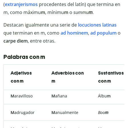
(
extranjerismos
procedentes del latín) que termina en
m, como máximu
m
, mínimu
m
o
summu
m
.
Destacan igualmente una serie de
locuciones latinas
que terminan en m, como
ad hominem
,
ad populum
o
carpe diem
, entre otras.
Palabras con m
Adjetivos
Adverbios con
Sustantivos
con m
m
con m
M
aravilloso
M
añana
Álbu
m
M
adrugador
M
anualmente
Boo
m