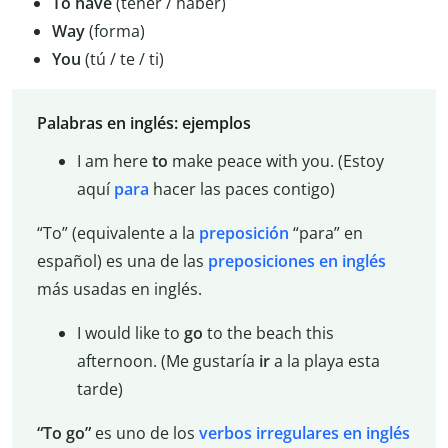
To have
(tener / haber)
Way
(forma)
You
(tú / te / ti)
Palabras en inglés: ejemplos
I am here
to
make peace with you. (Estoy
aquí
para
hacer las paces contigo)
“To” (equivalente a la
preposición
“para” en
español) es una de las
preposiciones en inglés
más usadas en inglés.
I would like to
go
to the beach this
afternoon. (Me gustaría
ir
a la playa esta
tarde)
“To go”
es uno de los
verbos irregulares en inglés