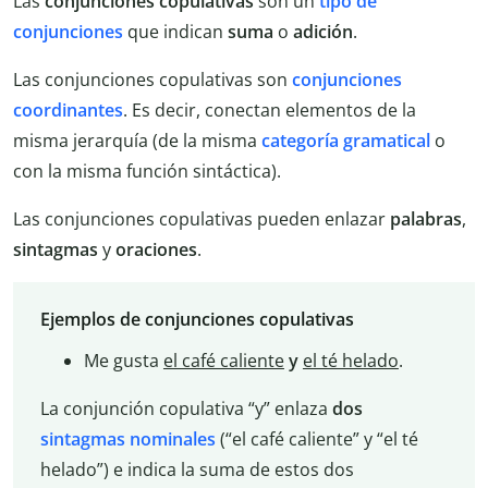
Las
conjunciones copulativas
son un
tipo de
conjunciones
que indican
suma
o
adición
.
Las conjunciones copulativas son
conjunciones
coordinantes
. Es decir, conectan elementos de la
misma jerarquía (de la misma
categoría gramatical
o
con la misma función sintáctica).
Las conjunciones copulativas pueden enlazar
palabras
,
sintagmas
y
oraciones
.
Ejemplos de conjunciones copulativas
Me gusta
el café caliente
y
el té helado
.
La conjunción copulativa “y” enlaza
dos
sintagmas nominales
(“el café caliente” y “el té
helado”) e indica la suma de estos dos