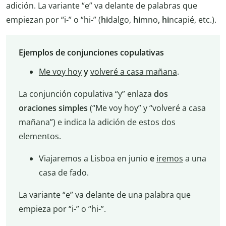
adición. La variante “e” va delante de palabras que
empiezan por “i-” o “hi-” (
hi
dalgo,
hi
mno
, hi
ncapié, etc.).
Ejemplos de conjunciones copulativas
Me voy hoy
y
volveré a casa mañana
.
La conjunción copulativa “y” enlaza
dos
oraciones simples
(“Me voy hoy” y “volveré a casa
mañana”) e indica la adición de estos dos
elementos.
Viajaremos a Lisboa en junio
e
iremos
a una
casa de fado.
La variante “e” va delante de una palabra que
empieza por “i-” o “hi-”.