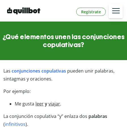
Regístrate
¿Qué elementos unen las conjunciones
copulativas?
Las
conjunciones copulativas
pueden unir palabras,
sintagmas y oraciones.
Por ejemplo:
Me gusta
leer
y
viajar
.
La conjunción copulativa “y” enlaza dos
palabras
(
infinitivos
).