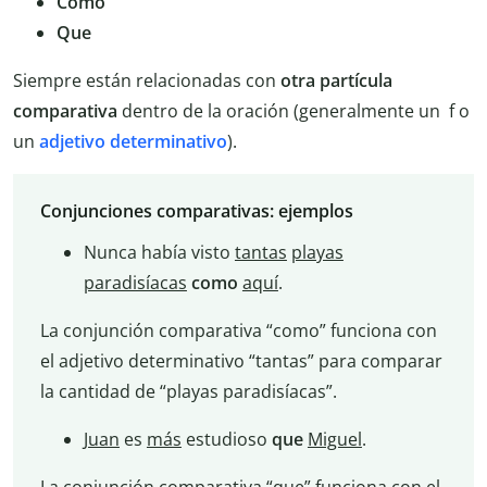
Como
Que
Siempre están relacionadas con
otra partícula
comparativa
dentro de la oración (generalmente un f
o
un
adjetivo determinativo
).
Conjunciones comparativas: ejemplos
Nunca había visto
tantas
playas
paradisíacas
como
aquí
.
La conjunción comparativa “como” funciona con
el adjetivo determinativo “tantas” para comparar
la cantidad de “playas paradisíacas”.
Juan
es
más
estudioso
que
Miguel
.