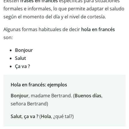
Existen
frases en francés
específicas para situaciones
formales e informales, lo que permite adaptar el saludo
según el momento del día y el nivel de cortesía.
Algunas formas habituales de decir
hola en francés
son:
Bonjour
Salut
Ça va ?
Hola en francés: ejemplos
Bonjour
, madame Bertrand. (
Buenos días
,
señora Bertrand)
Salut
,
ça
va ?
(
Hola
, ¿qué tal?)