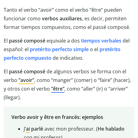
Tanto el verbo “avoir” como el verbo “être” pueden
funcionar como
verbos auxiliares
, es decir, permiten
formar tiempos compuestos, como el passé composé.
El
passé composé
equivale a dos
tiempos verbales
del
español: el
pretérito perfecto simple
o el
pretérito
perfecto compuesto
de indicativo.
El
passé composé
de algunos verbos se forma con el
verbo
“avoir”
, como “manger” (comer) o “faire” (hacer),
y otros con el verbo
“être”
, como “aller” (ir) o “arriver”
(llegar).
Verbo avoir y être en francés: ejemplos
J’
ai
parlé
avec mon professeur. (
He hablado
con mi profesor)