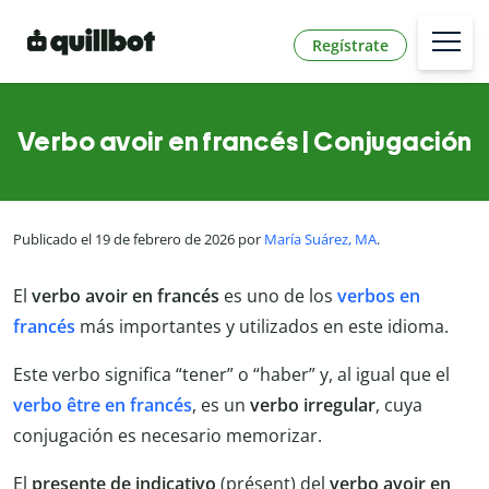
Regístrate
Verbo avoir en francés | Conjugación
Publicado el 19 de febrero de 2026 por
María Suárez, MA
.
El
verbo avoir en francés
es uno de los
verbos en
francés
más importantes y utilizados en este idioma.
Este verbo significa “tener” o “haber” y, al igual que el
verbo être en francés
, es un
verbo
irregular
, cuya
conjugación es necesario memorizar.
El
presente de indicativo
(présent) del
verbo avoir en