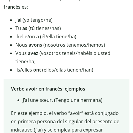
francés
es:
J’
ai
(yo tengo/he)
Tu
as
(tú tienes/has)
Il/elle/on
a
(él/ella tiene/ha)
Nous
avons
(nosotros tenemos/hemos)
Vous
avez
(vosotros tenéis/habéis o usted
tiene/ha)
Ils/elles
ont
(ellos/ellas tienen/han)
Verbo avoir en francés: ejemplos
J’
ai
une sœur. (Tengo una hermana)
En este ejemplo, el verbo “avoir” está conjugado
en primera persona del singular del presente de
indicativo (j’ai) y se emplea para expresar