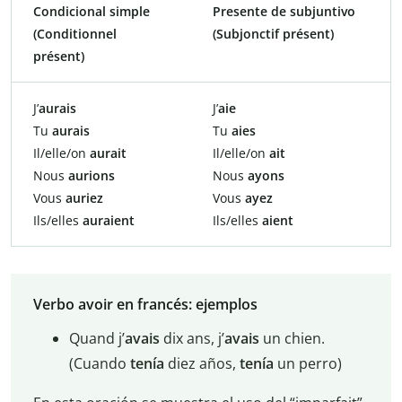
Condicional simple
Presente de subjuntivo
(Conditionnel
(Subjonctif présent)
présent)
J’
aurais
J’
aie
Tu
aurais
Tu
aies
Il/elle/on
aurait
Il/elle/on
ait
Nous
aurions
Nous
ayons
Vous
auriez
Vous
ayez
Ils/elles
auraient
Ils/elles
aient
Verbo avoir en francés: ejemplos
Quand j’
avais
dix ans, j’
avais
un chien.
(Cuando
tenía
diez años,
tenía
un perro)