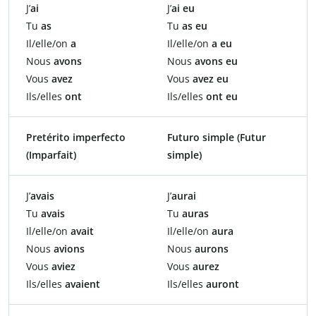
J’
ai
J’
ai eu
Tu
as
Tu
as eu
Il/elle/on
a
Il/elle/on
a eu
Nous
avons
Nous
avons eu
Vous
avez
Vous
avez eu
Ils/elles
ont
Ils/elles
ont eu
Pretérito imperfecto
Futuro simple (Futur
(Imparfait)
simple)
J’
avais
J’
aurai
Tu
avais
Tu
auras
Il/elle/on
avait
Il/elle/on
aura
Nous
avions
Nous
aurons
Vous
aviez
Vous
aurez
Ils/elles
avaient
Ils/elles
auront