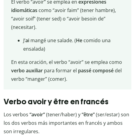
El verbo “avoir” se emplea en
expresiones
idiomáticas
como “avoir faim” (tener hambre),
“avoir soif” (tener sed) o “avoir besoin de”
(necesitar).
J’
ai
mangé une salade. (
He
comido una
ensalada)
En esta oración, el verbo “avoir” se emplea como
verbo
auxiliar
para formar el
passé
composé
del
verbo “manger” (comer).
Verbo avoir y être en francés
Los verbos
“avoir”
(tener/haber) y
“être”
(ser/estar) son
los dos verbos más importantes en francés y ambos
son irregulares.