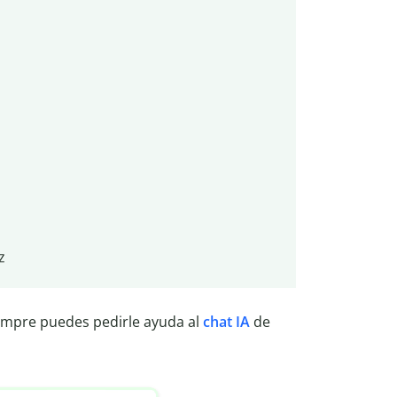
z
iempre puedes pedirle ayuda al
chat IA
de