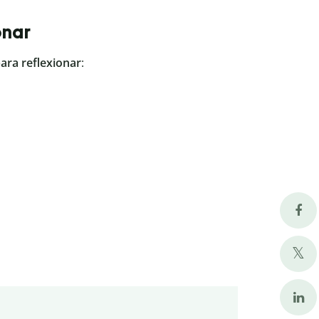
onar
ra reflexionar
: