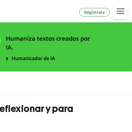
Regístrate
Humaniza textos creados por
IA.
Humanizador de IA
eflexionar y para