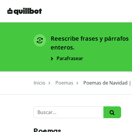
Reescribe frases y párrafos
enteros.
Parafrasear
Inicio
Poemas
Poemas de Navidad | 
Poemas