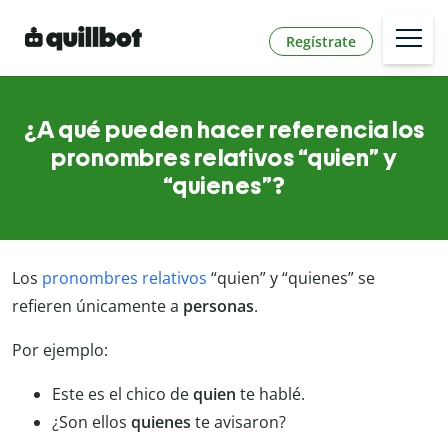
Regístrate
¿A qué pueden hacer referencia los
pronombres relativos “quien” y
“quienes”?
Los
pronombres relativos
“quien” y “quienes” se
refieren únicamente a
personas
.
Por ejemplo:
Este es el chico de
quien
te hablé.
¿Son ellos
quienes
te avisaron?