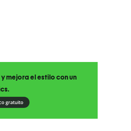
 y mejora el estilo con un
ics.
co gratuito