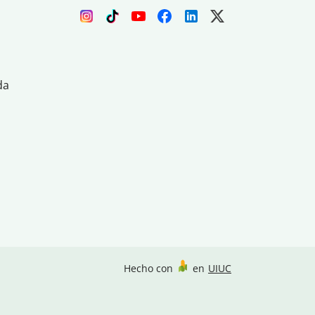
da
Hecho con
en
UIUC