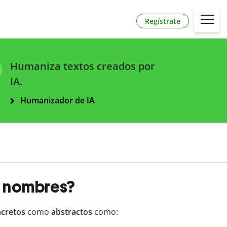
Regístrate
Humaniza textos creados por
IA.
Humanizador de IA
s nombres?
ncretos
como
abstractos
como: