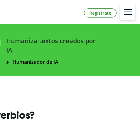
Regístrate
Humaniza textos creados por
IA.
Humanizador de IA
verbios?