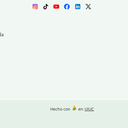
da
Hecho con
en
UIUC