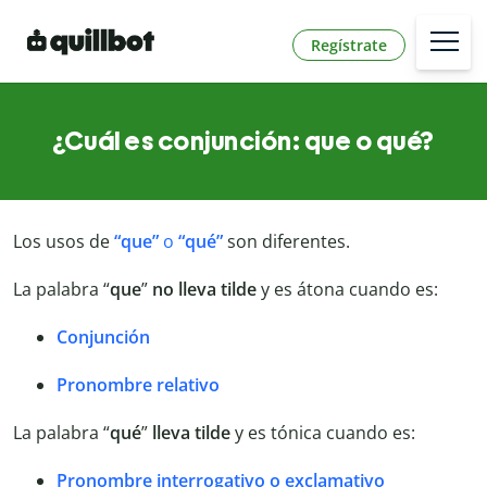
Regístrate
¿Cuál es conjunción: que o qué?
Los usos de
“que”
o
“qué”
son diferentes.
La palabra “
que
”
no lleva tilde
y es átona cuando es:
Conjunción
Pronombre relativo
La palabra “
qué
”
lleva tilde
y es tónica cuando es:
Pronombre interrogativo o exclamativo