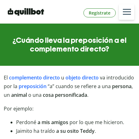
Regístrate
¿Cuándo lleva la preposición a el
complemento directo?
El
complemento directo
u
objeto directo
va introducido
por la
preposición
“a” cuando se refiere a una
persona
,
un
animal
o una
cosa
personificada
.
Por ejemplo:
Perdoné
a mis amigos
por lo que me hicieron.
Jaimito ha traído
a su osito Teddy
.