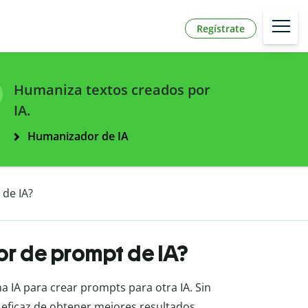
Regístrate
Humaniza textos creados por
IA.
Humanizador de IA
 de IA?
or de prompt de IA?
na IA para crear prompts para otra IA. Sin
ficaz de obtener mejores resultados.