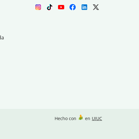
da
Hecho con
en
UIUC