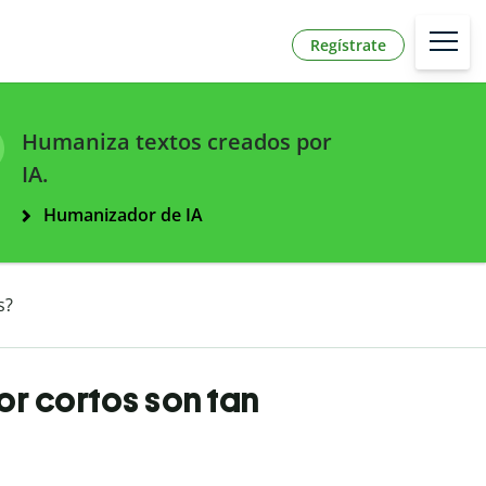
Regístrate
Humaniza textos creados por
IA.
Humanizador de IA
s?
r cortos son tan