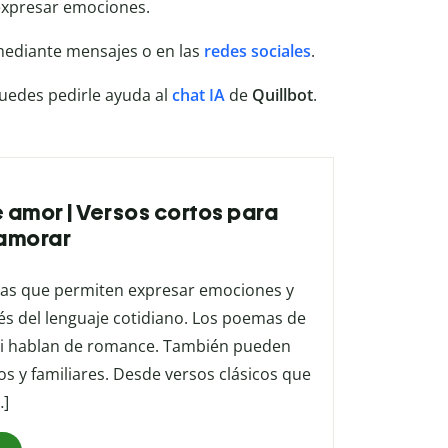
expresar emociones.
mediante mensajes o en las
redes sociales
.
uedes pedirle ayuda al
chat IA
de
Quillbot
.
 amor | Versos cortos para
namorar
ias que permiten expresar emociones y
vés del lenguaje cotidiano. Los poemas de
 ni hablan de romance. También pueden
os y familiares. Desde versos clásicos que
…]