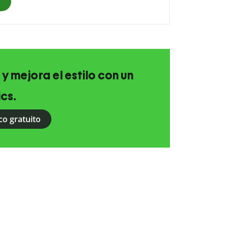
s
 y mejora el estilo con un
ics.
co gratuito