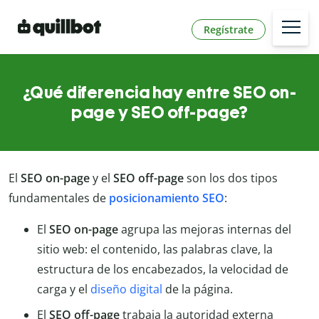
Regístrate
¿Qué diferencia hay entre SEO on-
page y SEO off-page?
El
SEO on-page
y el
SEO off-page
son los dos tipos
fundamentales de
posicionamiento SEO
:
El
SEO on-page
agrupa las mejoras internas del
sitio web: el contenido, las palabras clave, la
estructura de los encabezados, la velocidad de
carga y el
diseño digital
de la página.
El
SEO off-page
trabaja la autoridad externa