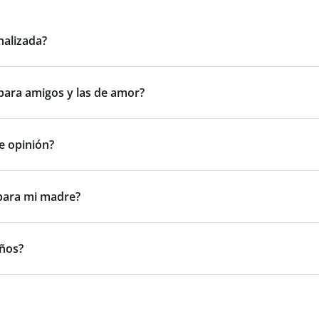
nalizada?
 para amigos y las de amor?
e opinión?
para mi madre?
iños?