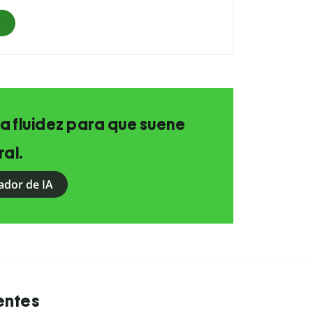
s
 la fluidez para que suene
al.
ador de IA
entes