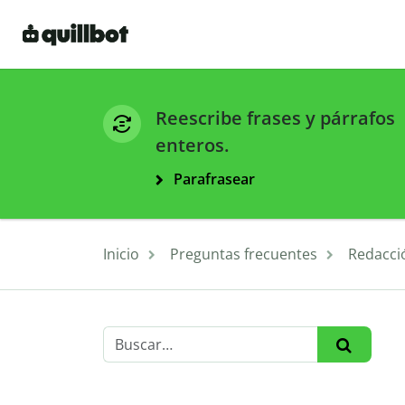
Reescribe frases y párrafos
enteros.
Parafrasear
Inicio
Preguntas frecuentes
Redacci