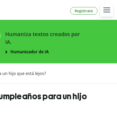
Regístrate
Humaniza textos creados por
IA.
Humanizador de IA
un hijo que está lejos?
cumpleaños para un hijo