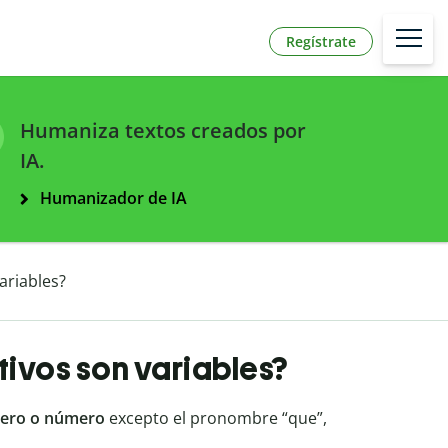
Regístrate
Humaniza textos creados por
IA.
Humanizador de IA
ariables?
tivos son variables?
nero o número
excepto el pronombre “que”,