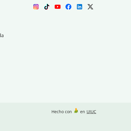
da
Hecho con
en
UIUC