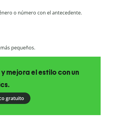
énero o número con el antecedente.
 más pequeños.
 y mejora el estilo con un
ics.
co gratuito