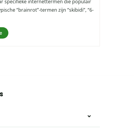
r specifieke internettermen die populair
sche “brainrot”-termen zijn “skibidi”, “6-
e
s