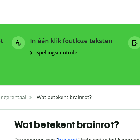
ot
In één klik foutloze teksten
Spellingscontrole
ongerentaal
Wat betekent brainrot?
Wat betekent brainrot?