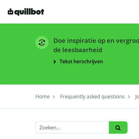
Doe inspiratie op en vergro
de leesbaarheid
Tekst herschrijven
Home
Frequently asked questions
J