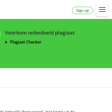
Sign up
Voorkom onbedoeld plagiaat
Plagiaat Checker