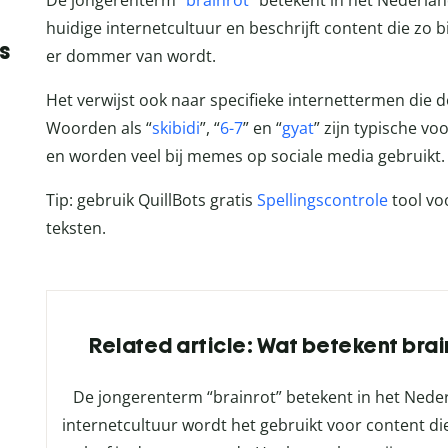
De jongerenterm “
brainrot
” betekent in het Nederland
huidige internetcultuur en beschrijft content die zo bi
s
er dommer van wordt.
Het verwijst ook naar specifieke internettermen die
Woorden als “
skibidi
”, “
6-7
” en “
gyat
” zijn typische vo
en worden veel bij memes op sociale media gebruikt.
Tip: gebruik QuillBots gratis
Spellingscontrole
tool vo
teksten.
Related article: Wat betekent bra
De jongerenterm “brainrot” betekent in het Nederla
internetcultuur wordt het gebruikt voor content die