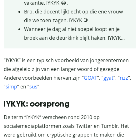
vakantie. IYKYK 😂.
Bro, die docent lijkt echt op die ene vrouw
die we toen zagen. IYKYK 💀.
Wanneer je dag al niet soepel loopt en je
broek aan de deurklink blijft haken. IYKYK…
“IYKYK” is een typisch voorbeeld van jongerentermen
die afgeleid zijn van een langer woord of gezegde.
Andere voorbeelden hiervan zijn “
GOAT
”, “
gyat
”, “
rizz
”,
“
simp
” en “
sus
”.
IYKYK: oorsprong
De term “IYKYK” verscheen rond 2010 op
socialemediaplatformen zoals Twitter en Tumblr. Het
werd gebruikt om cryptische grappen te maken die