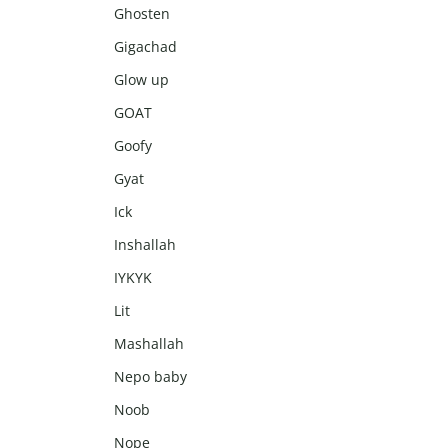
Ghosten
Gigachad
Glow up
GOAT
Goofy
Gyat
Ick
Inshallah
IYKYK
Lit
Mashallah
Nepo baby
Noob
Nope