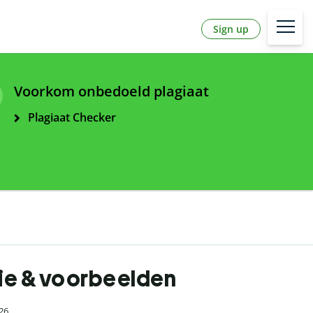
Sign up
Voorkom onbedoeld plagiaat
Plagiaat Checker
itie & voorbeelden
026