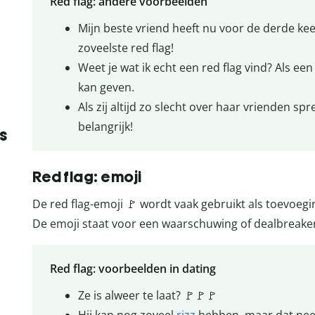
Red flag: andere voorbeelden
Mijn beste vriend heeft nu voor de derde keer
zoveelste red flag!
Weet je wat ik echt een red flag vind? Als ee
kan geven.
Als zij altijd zo slecht over haar vrienden spree
belangrijk!
s
Red flag: emoji
De red flag-emoji 🚩 wordt vaak gebruikt als toevoegi
De emoji staat voor een waarschuwing of dealbreake
Red flag: voorbeelden in dating
Ze is alweer te laat? 🚩🚩🚩