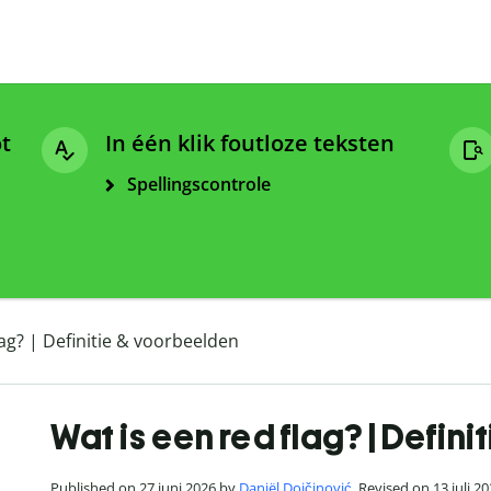
ot
In één klik foutloze teksten
Spellingscontrole
lag? | Definitie & voorbeelden
Wat is een red flag? | Defin
Published on 27 juni 2026 by
Daniël Dojčinović
. Revised on 13 juli 2