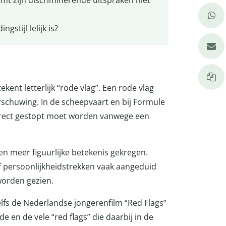
t zijn discriminerende uitspraken niet
ngstijl lelijk is?
kent letterlijk “rode vlag”. Een rode vlag
rschuwing. In de scheepvaart en bij Formule
direct gestopt moet worden vanwege een
n meer figuurlijke betekenis gekregen.
 persoonlijkheidstrekken vaak aangeduid
worden gezien.
elfs de Nederlandse jongerenfilm “Red Flags”
e en de vele “red flags” die daarbij in de