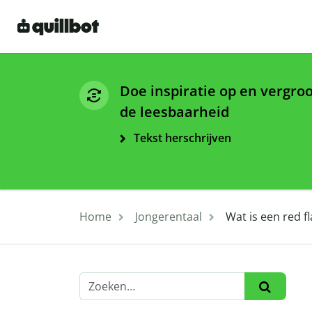
Doe inspiratie op en vergro
de leesbaarheid
Tekst herschrijven
Home
Jongerentaal
Wat is een red f