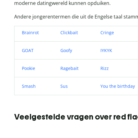
moderne datingwereld kunnen opduiken.
Andere jongerentermen die uit de Engelse taal stamm
Brainrot
Clickbait
Cringe
GOAT
Goofy
IYKYK
Pookie
Ragebait
Rizz
Smash
Sus
You the birthday
Veelgestelde vragen over red fl