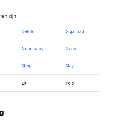
en zijn:
Delulu
Gigachad
Nepo baby
Noob
Simp
Slay
Lit
Yolo
ag