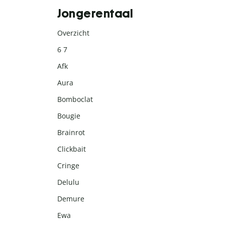
Jongerentaal
Overzicht
6 7
Afk
Aura
Bomboclat
Bougie
Brainrot
Clickbait
Cringe
Delulu
Demure
Ewa