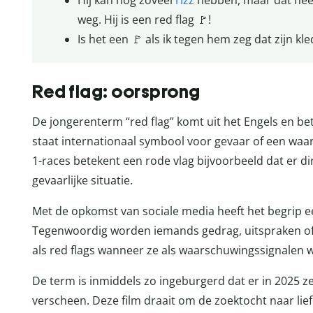
Hij kan nog zoveel
rizz
hebben, maar dat neem
weg. Hij is een red flag 🚩!
Is het een 🚩 als ik tegen hem zeg dat zijn kledi
Red flag: oorsprong
De jongerenterm “red flag” komt uit het Engels en bete
staat internationaal symbool voor gevaar of een waa
1-races betekent een rode vlag bijvoorbeeld dat er 
gevaarlijke situatie.
Met de opkomst van sociale media heeft het begrip ee
Tegenwoordig worden iemands gedrag, uitspraken of
als red flags wanneer ze als waarschuwingssignalen 
De term is inmiddels zo ingeburgerd dat er in 2025 z
verscheen. Deze film draait om de zoektocht naar liefd