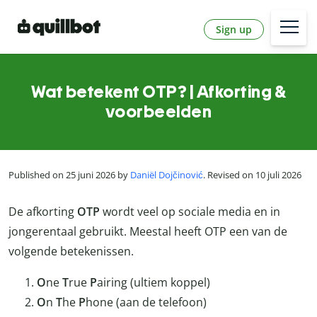
Sign up
Wat betekent OTP? | Afkorting &
voorbeelden
Published on 25 juni 2026 by
Daniël Dojčinović
. Revised on 10 juli 2026
De afkorting
OTP
wordt veel op sociale media en in
jongerentaal gebruikt. Meestal heeft OTP een van de
volgende betekenissen.
O
ne
T
rue
P
airing (ultiem koppel)
O
n
T
he
P
hone (aan de telefoon)