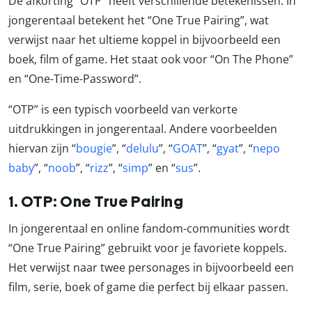
De afkorting “OTP” heeft verschillende betekenissen. In
jongerentaal betekent het “One True Pairing”, wat
verwijst naar het ultieme koppel in bijvoorbeeld een
boek, film of game. Het staat ook voor “On The Phone”
en “One-Time-Password”.
“OTP” is een typisch voorbeeld van verkorte
uitdrukkingen in jongerentaal. Andere voorbeelden
hiervan zijn “
bougie
”, “
delulu
”, “
GOAT
”, “
gyat
”, “
nepo
baby
”, “
noob
”, “
rizz
”, “
simp
” en “
sus
”.
1. OTP: One True Pairing
In jongerentaal en online fandom-communities wordt
“One True Pairing” gebruikt voor je favoriete koppels.
Het verwijst naar twee personages in bijvoorbeeld een
film, serie, boek of game die perfect bij elkaar passen.