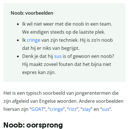
Noob: voorbeelden
Ik wil niet weer met die noob in een team.
We eindigen steeds op de laatste plek.
Ik
cringe
van zijn techniek. Hij is zo’n noob
dat hij er niks van begrijpt.
Denk je dat hij
sus
is of gewoon een noob?
Hij maakt zoveel fouten dat het bijna niet
expres kan zijn.
Het is een typisch voorbeeld van jongerentermen die
zijn afgeleid van Engelse woorden. Andere voorbeelden
hiervan zijn “
GOAT
”, “
cringe
”, “
rizz
”, “
slay
” en “
sus
”.
Noob: oorsprong