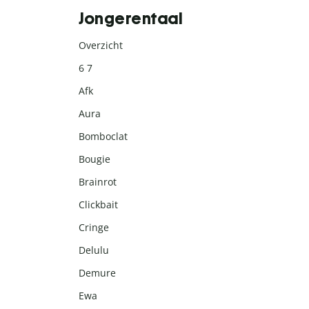
Jongerentaal
Overzicht
6 7
Afk
Aura
Bomboclat
Bougie
Brainrot
Clickbait
Cringe
Delulu
Demure
Ewa