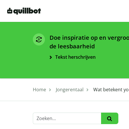
Doe inspiratie op en vergro
de leesbaarheid
Tekst herschrijven
Home
Jongerentaal
Wat betekent yo