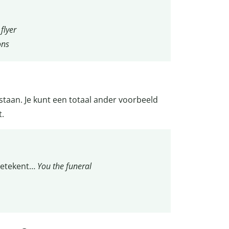
flyer
ons
staan. Je kunt een totaal ander voorbeeld
t.
betekent…
You the funeral