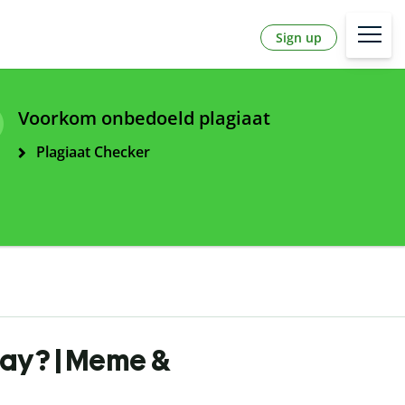
Sign up
Voorkom onbedoeld plagiaat
Plagiaat Checker
day? | Meme &