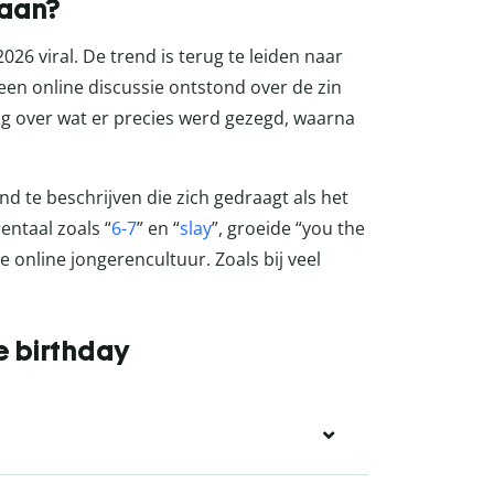
daan?
26 viral. De trend is terug te leiden naar
een online discussie ontstond over de zin
ng over wat er precies werd gezegd, waarna
d te beschrijven die zich gedraagt als het
entaal zoals “
6-7
” en “
slay
”, groeide “you the
e online jongerencultuur. Zoals bij veel
e birthday