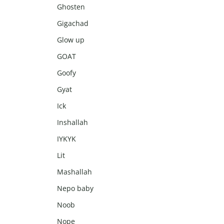
Ghosten
Gigachad
Glow up
GOAT
Goofy
Gyat
Ick
Inshallah
IYKYK
Lit
Mashallah
Nepo baby
Noob
Nope