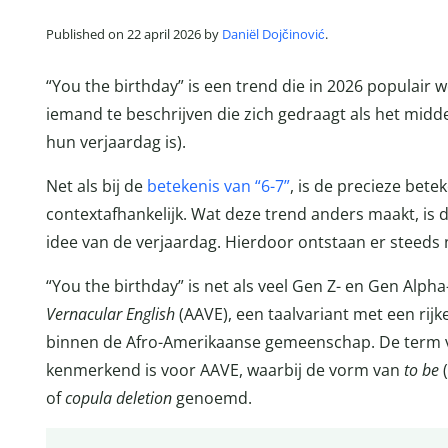
Published on 22 april 2026 by
Daniël Dojčinović
.
“You the birthday” is een trend die in 2026 populair
iemand te beschrijven die zich gedraagt als het middel
hun verjaardag is).
Net als bij de
betekenis van “6-7”
, is de precieze bete
contextafhankelijk. Wat deze trend anders maakt, is 
idee van de verjaardag. Hierdoor ontstaan er steeds 
“You the birthday” is net als veel Gen Z- en Gen Alp
Vernacular English
(AAVE), een taalvariant met een rijk
binnen de Afro-Amerikaanse gemeenschap. De term v
kenmerkend is voor AAVE, waarbij de vorm van
to be
(
of
copula deletion
genoemd.