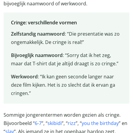
bijvoeglijk naamwoord of werkwoord.
Cringe: verschillende vormen
Zelfstandig naamwoord
: “Die presentatie was zo
ongemakkelijk. De cringe is real!”
Bijvoeglijk naamwoord
: “Sorry dat ik het zeg,
maar dat T-shirt dat je altijd draagt is zo cringe.”
Werkwoord
: “Ik kan geen seconde langer naar
deze film kijken. Het is zo slecht dat ik ervan ga
cringen.”
Sommige jongerentermen worden gezien als cringe.
Bijvoorbeeld “
6-7
”, “
skibidi
”, “
rizz
”, “
you the birthday
” en
“
slay
”. Als iemand ze in het openbaar hardop zegt,