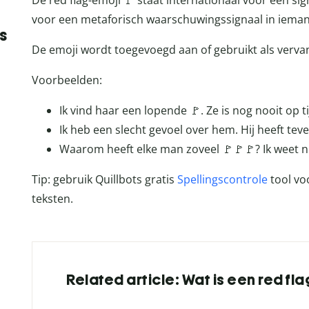
De red flag-emoji 🚩 staat internationaal voor een sig
voor een metaforisch waarschuwingssignaal in iema
s
De emoji wordt toegevoegd aan of gebruikt als verva
Voorbeelden:
Ik vind haar een lopende 🚩. Ze is nog nooit op 
Ik heb een slecht gevoel over hem. Hij heeft tevee
Waarom heeft elke man zoveel 🚩🚩🚩? Ik weet ni
Tip: gebruik Quillbots gratis
Spellingscontrole
tool vo
teksten.
Related article: Wat is een red fl