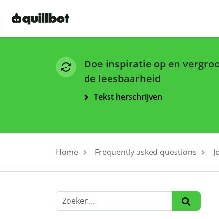
Doe inspiratie op en vergro
de leesbaarheid
Tekst herschrijven
Home
Frequently asked questions
J