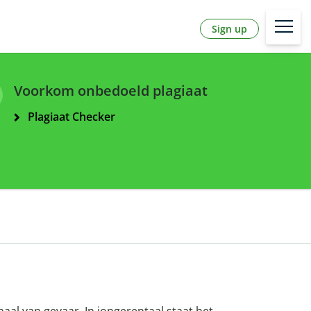
Sign up
Voorkom onbedoeld plagiaat
Plagiaat Checker