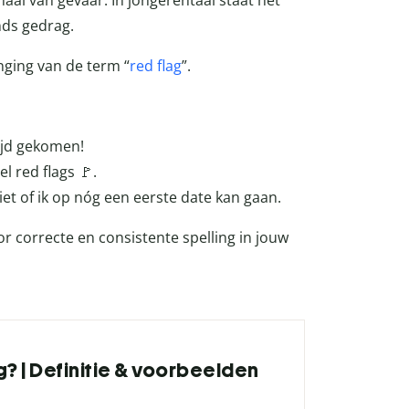
naal van gevaar. In jongerentaal staat het
nds gedrag.
nging van de term “
red flag
”.
tijd gekomen!
l red flags 🚩.
et of ik op nóg een eerste date kan gaan.
or correcte en consistente spelling in jouw
ag? | Definitie & voorbeelden