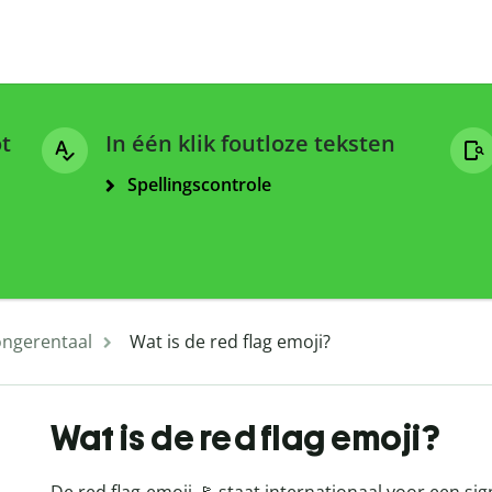
ot
In één klik foutloze teksten
Spellingscontrole
ongerentaal
Wat is de red flag emoji?
Wat is de red flag emoji?