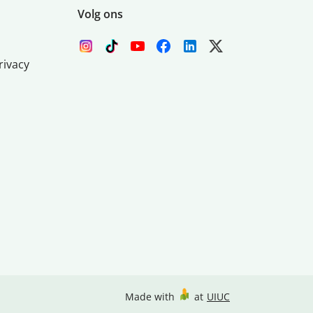
Volg ons
rivacy
Made with
at
UIUC