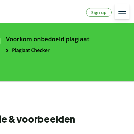
Sign up
Voorkom onbedoeld plagiaat
Plagiaat Checker
tie & voorbeelden