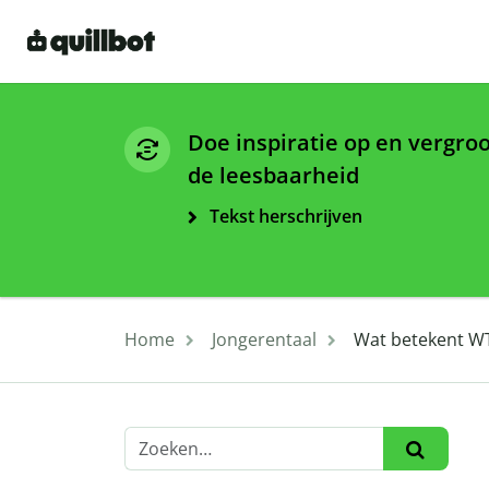
Doe inspiratie op en vergro
de leesbaarheid
Tekst herschrijven
Home
Jongerentaal
Wat betekent WT