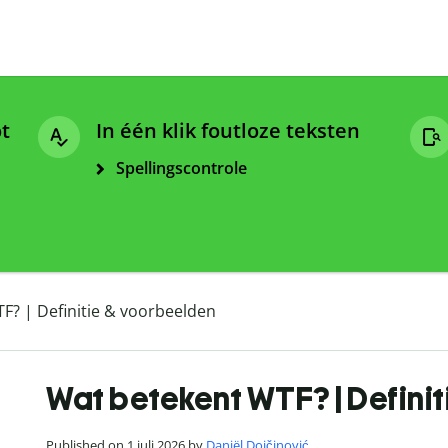
ot
In één klik foutloze teksten
Spellingscontrole
F? | Definitie & voorbeelden
Wat betekent WTF? | Defini
Published on 1 juli 2026 by
Daniël Dojčinović
.