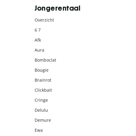
Jongerentaal
Overzicht
6 7
Afk
Aura
Bomboclat
Bougie
Brainrot
Clickbait
Cringe
Delulu
Demure
Ewa