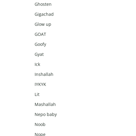
Ghosten
Gigachad
Glow up
GOAT
Goofy
Gyat
Ick
Inshallah
IYKYK
Lit
Mashallah
Nepo baby
Noob
Nope