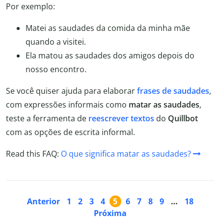
Por exemplo:
Matei as saudades da comida da minha mãe
quando a visitei.
Ela matou as saudades dos amigos depois do
nosso encontro.
Se você quiser ajuda para elaborar
frases de saudades
,
com expressões informais como
matar as saudades
,
teste a ferramenta de
reescrever textos
do
Quillbot
com as opções de escrita informal.
Read this FAQ:
O que significa matar as saudades?
Anterior
1
2
3
4
5
6
7
8
9
…
18
Próxima