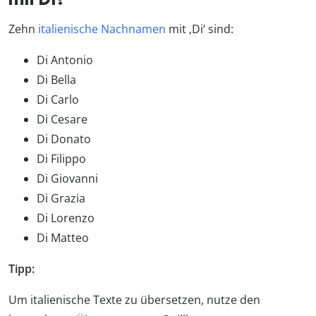
Zehn
italienische Nachnamen
mit ‚Di‘ sind:
Di Antonio
Di Bella
Di Carlo
Di Cesare
Di Donato
Di Filippo
Di Giovanni
Di Grazia
Di Lorenzo
Di Matteo
Tipp:
Um italienische Texte zu übersetzen, nutze den