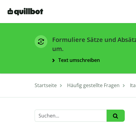
Formuliere Sätze und Absät
um.
Text umschreiben
Startseite
Häufig gestellte Fragen
It