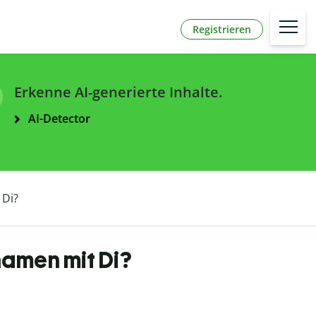
Registrieren
Erkenne AI-generierte Inhalte.
AI-Detector
 Di?
namen mit Di?