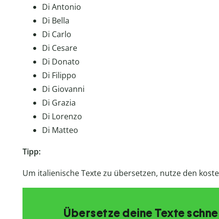
Di Antonio
Di Bella
Di Carlo
Di Cesare
Di Donato
Di Filippo
Di Giovanni
Di Grazia
Di Lorenzo
Di Matteo
Tipp:
Um italienische Texte zu übersetzen, nutze den kost
Übersetze deine Texte schnell