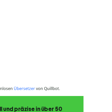
enlosen
Übersetzer
von Quillbot.
 und präzise in über 50