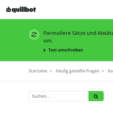
Formuliere Sätze und Absät
um.
Text umschreiben
Startseite
Häufig gestellte Fragen
It