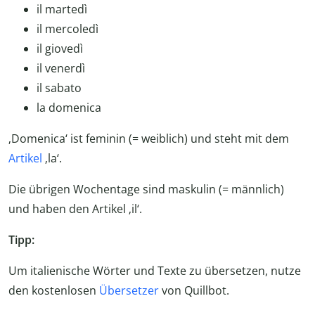
il martedì
il mercoledì
il giovedì
il venerdì
il sabato
la domenica
‚Domenica‘ ist feminin (= weiblich) und steht mit dem
Artikel
‚la‘.
Die übrigen Wochentage sind maskulin (= männlich)
und haben den Artikel ‚il‘.
Tipp:
Um italienische Wörter und Texte zu übersetzen, nutze
den kostenlosen
Übersetzer
von Quillbot.