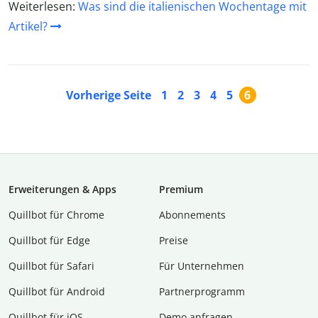
Weiterlesen:
Was sind die italienischen Wochentage mit
Artikel?
Vorherige Seite
1
2
3
4
5
6
Erweiterungen & Apps
Premium
Quillbot für Chrome
Abon­ne­ments
Quillbot für Edge
Preise
Quillbot für Safari
Für Unternehmen
Quillbot für Android
Partnerprogramm
Quillbot für iOS
Demo anfragen