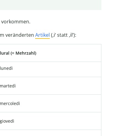
l) vorkommen.
r am veränderten
Artikel
(‚i‘ statt ‚il‘):
lural (= Mehrzahl)
lunedì
martedì
mercoledì
giovedì