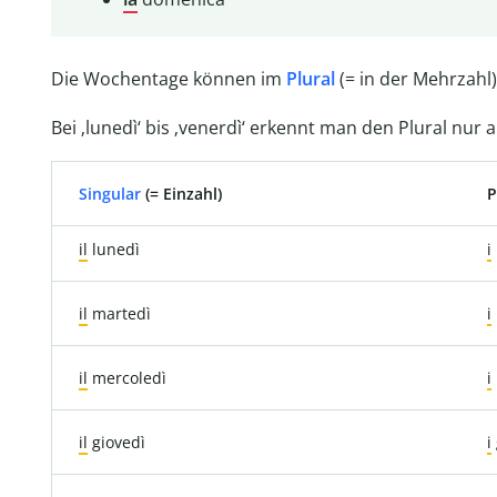
Die Wochentage können im
Plural
(= in der Mehrzah
Bei ‚lunedì‘ bis ‚venerdì‘ erkennt man den Plural nu
Singular
(= Einzahl)
P
il
lunedì
i
il
martedì
i
il
mercoledì
i
il
giovedì
i