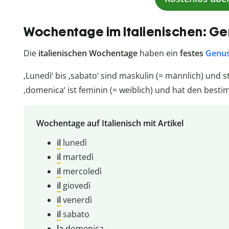
Wochentage im Italienischen: Gen
Die
italienischen Wochentage
haben ein
festes
Genu
‚Lunedì‘ bis ‚sabato‘ sind maskulin (= männlich) und
‚domenica‘ ist feminin (= weiblich) und hat den best
Wochentage auf Italienisch mit Artikel
il
lunedì
il
martedì
il
mercoledì
il
giovedì
il
venerdì
il
sabato
la
domenica