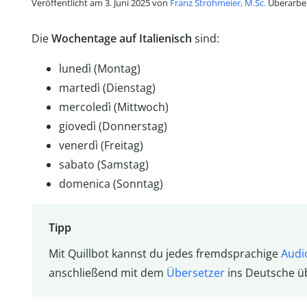
Veröffentlicht am 3. Juni 2025 von
Franz Strohmeier, M.Sc.
Überarbei
Die
Wochentage auf Italienisch
sind:
lunedì (Montag)
martedì (Dienstag)
mercoledì (Mittwoch)
giovedì (Donnerstag)
venerdì (Freitag)
sabato (Samstag)
domenica (Sonntag)
Tipp
Mit Quillbot kannst du jedes fremdsprachige
Audi
anschließend mit dem
Übersetzer
ins Deutsche ü