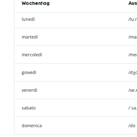
Wochentag
Aus
lunedì
/lu.
martedì
/mar
mercoledì
/mer
giovedì
/dʒo
venerdì
/ve.
sabato
/ˈsa
domenica
/doˈ