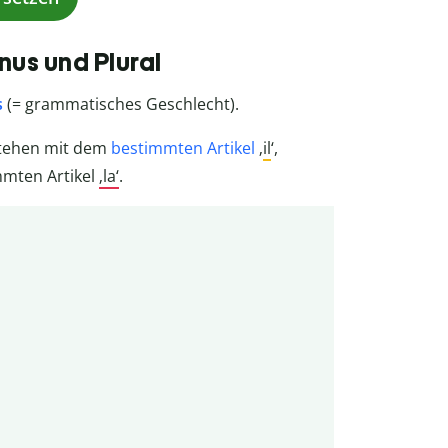
us und Plural
s
(= grammatisches Geschlecht).
 stehen mit dem
bestimmten Artikel
‚
il
‘,
immten Artikel
‚la‘
.