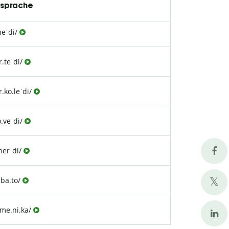
sprache
neˈdi/
.teˈdi/
.ko.leˈdi/
.veˈdi/
nerˈdi/
.ba.to/
me.ni.ka/