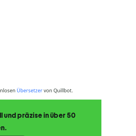
enlosen
Übersetzer
von Quillbot.
 und präzise in über 50
n.