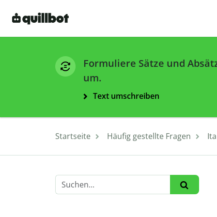
Formuliere Sätze und Absät
um.
Text umschreiben
Startseite
Häufig gestellte Fragen
It