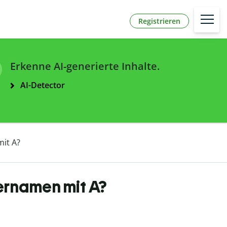
Registrieren
Erkenne AI-generierte Inhalte.
AI-Detector
it A?
ernamen mit A?