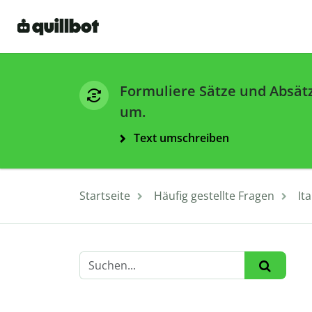
Formuliere Sätze und Absät
um.
Text umschreiben
Startseite
Häufig gestellte Fragen
It