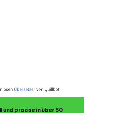
enlosen
Übersetzer
von Quillbot.
 und präzise in über 50