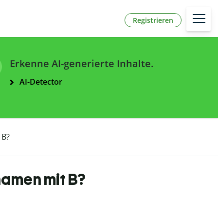
Registrieren
Erkenne AI-generierte Inhalte.
AI-Detector
 B?
namen mit B?