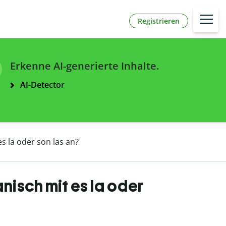
Registrieren
Erkenne AI-generierte Inhalte.
AI-Detector
s la oder son las an?
nisch mit es la oder