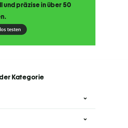
 und präzise in über 50
n.
los testen
 der Kategorie