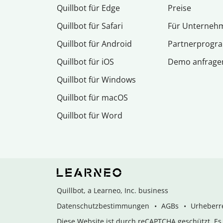
Quillbot für Edge
Preise
Quillbot für Safari
Für Unterneh
Quillbot für Android
Partnerprog
Quillbot für iOS
Demo anfrage
Quillbot für Windows
Quillbot für macOS
Quillbot für Word
Quillbot, a Learneo, Inc. business
Datenschutzbestimmungen
AGBs
Urheberre
Diese Website ist durch reCAPTCHA geschützt. E