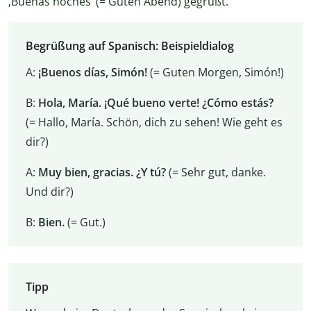
‚Buenas noches‘ (= Guten Abend) gegrüßt.
Begrüßung auf Spanisch: Beispieldialog
A:
¡Buenos días, Simón!
(= Guten Morgen, Simón!)
B:
Hola, María. ¡Qué bueno verte! ¿Cómo estás?
(= Hallo, María. Schön, dich zu sehen! Wie geht es
dir?)
A:
Muy bien, gracias. ¿Y tú?
(= Sehr gut, danke.
Und dir?)
B:
Bien.
(= Gut.)
Tipp