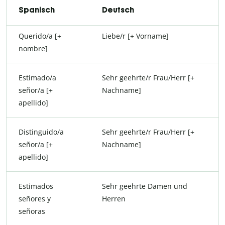
Spanisch
Deutsch
Querido/a [+
Liebe/r [+ Vorname]
nombre]
Estimado/a
Sehr geehrte/r Frau/Herr [+
señor/a [+
Nachname]
apellido]
Distinguido/a
Sehr geehrte/r Frau/Herr [+
señor/a [+
Nachname]
apellido]
Estimados
Sehr geehrte Damen und
señores y
Herren
señoras