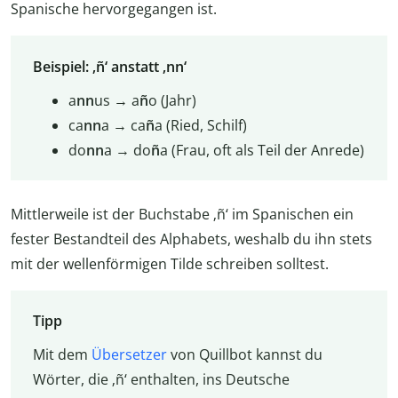
Spanische hervorgegangen ist.
Beispiel: ‚ñ‘ anstatt ‚nn‘
a
nn
us → a
ñ
o (Jahr)
ca
nn
a → ca
ñ
a (Ried, Schilf)
do
nn
a → do
ñ
a (Frau, oft als Teil der Anrede)
Mittlerweile ist der Buchstabe ‚ñ‘ im Spanischen ein
fester Bestandteil des Alphabets, weshalb du ihn stets
mit der wellenförmigen Tilde schreiben solltest.
Tipp
Mit dem
Übersetzer
von Quillbot kannst du
Wörter, die ‚ñ‘ enthalten, ins Deutsche