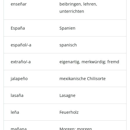
enseñar
beibringen, lehren,
unterrichten
España
Spanien
español/-a
spanisch
extraño/-a
eigenartig, merkwürdig; fremd
jalapeño
mexikanische Chilisorte
lasaña
Lasagne
leña
Feuerholz
mañana
Morgen; morgen