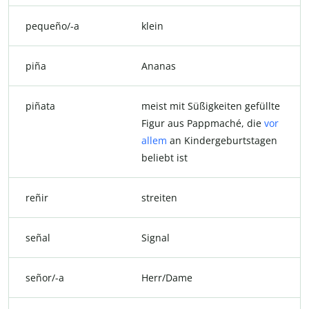
pequeño/-a
klein
piña
Ananas
piñata
meist mit Süßigkeiten gefüllte
Figur aus Pappmaché, die
vor
allem
an Kindergeburtstagen
beliebt ist
reñir
streiten
señal
Signal
señor/-a
Herr/Dame