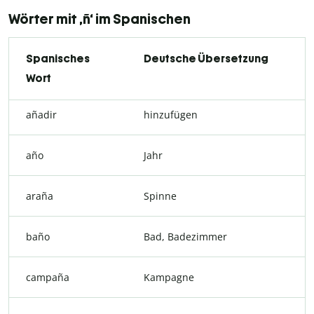
Wörter mit ‚ñ‘ im Spanischen
Spanisches
Deutsche Übersetzung
Wort
añadir
hinzufügen
año
Jahr
araña
Spinne
baño
Bad, Badezimmer
campaña
Kampagne