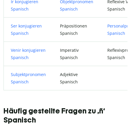
Ir konjugieren
Objektpronomen
Reflexive V
Spanisch
Spanisch
Spanisch
Ser konjugieren
Präpositionen
Personalpr
Spanisch
Spanisch
Spanisch
Venir konjugieren
Imperativ
Reflexivpr
Spanisch
Spanisch
Spanisch
Subjektpronomen
Adjektive
Spanisch
Spanisch
Häufig gestellte Fragen zu ‚ñ‘
Spanisch