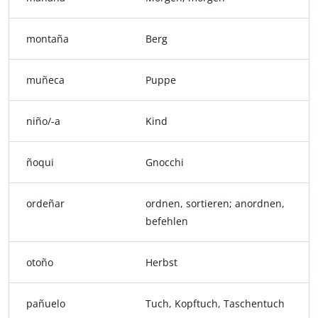
montaña
Berg
muñeca
Puppe
niño/-a
Kind
ñoqui
Gnocchi
ordeñar
ordnen, sortieren; anordnen,
befehlen
otoño
Herbst
pañuelo
Tuch, Kopftuch, Taschentuch