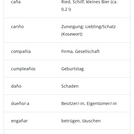
caña
Ried, Schilf; kleines Bier (ca.
0,2 l)
cariño
Zuneigung; Liebling/Schatz
(Kosewort)
compañía
Firma, Gesellschaft
cumpleaños
Geburtstag
daño
Schaden
dueño/-a
Besitzer/-in, Eigentümer/-in
engañar
betrügen, täuschen