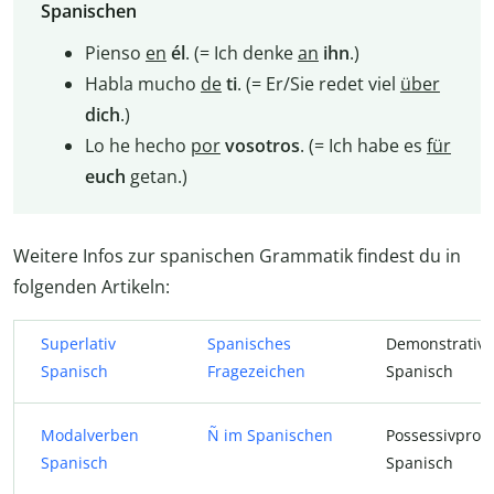
Spanischen
Pienso
en
él
. (= Ich denke
an
ihn
.)
Habla mucho
de
ti
. (= Er/Sie redet viel
über
dich
.)
Lo he hecho
por
vosotros
. (= Ich habe es
für
euch
getan.)
Weitere Infos zur spanischen Grammatik findest du in
folgenden Artikeln:
Superlativ
Spanisches
Demonstrativ
Spanisch
Fragezeichen
Spanisch
Modalverben
Ñ im Spanischen
Possessivpro
Spanisch
Spanisch