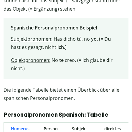
können also für das Subjekt (= Satzgegenstand) oder
das Objekt (= Ergänzung) stehen.
Spanische Personalpronomen Beispiel
Subjektpronomen:
Has dicho
tú
, no
yo.
(=
Du
hast es gesagt, nicht
ich
.)
Objektpronomen:
No
te
creo. (= Ich glaube
dir
nicht.)
Die folgende Tabelle bietet einen Überblick über alle
spanischen Personalpronomen.
Personalpronomen Spanisch: Tabelle
Numerus
Person
Subjekt
direktes