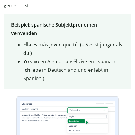
gemeint ist.
Beispiel: spanische Subjektpronomen
verwenden
Ella
es más joven que
tú
. (=
Sie
ist jünger als
du
.)
Yo
vivo en Alemania y
él
vive en España. (=
Ich
lebe in Deutschland und
er
lebt in
Spanien.)