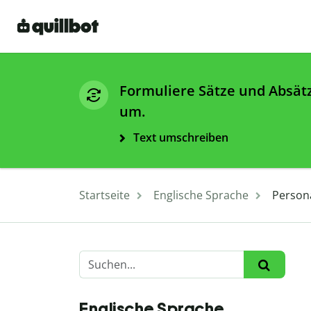
Formuliere Sätze und Absät
um.
Text umschreiben
Startseite
Englische Sprache
Person
Englische Sprache