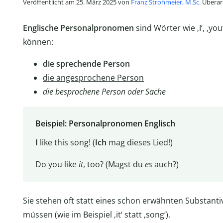
Veröffentlicht am 25. März 2025 von
Franz Strohmeier, M.Sc.
Überarb
Englische Personalpronomen
sind Wörter wie ‚I‘, ‚you‘
können:
die sprechende Person
die angesprochene Person
die besprochene Person oder Sache
Beispiel: Personalpronomen Englisch
I
like this song! (
Ich
mag dieses Lied!)
Do
you
like
it
, too? (Magst
du
es
auch?)
Sie stehen oft statt eines schon erwähnten Substanti
müssen (wie im Beispiel ‚it‘ statt ‚song‘).