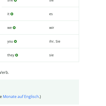
she
sie
it
es
we
wir
you
ihr, Sie
they
sie
Verb.
ie
Monate auf Englisch
.)