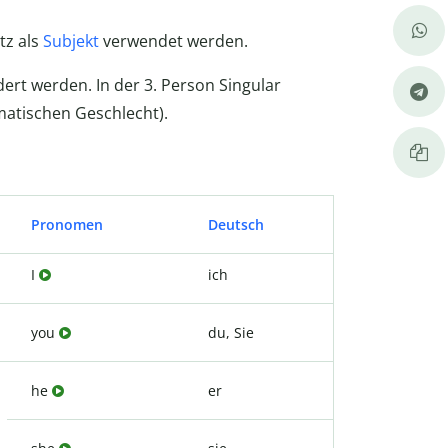
atz als
Subjekt
verwendet werden.
ert werden. In der 3. Person Singular
atischen Geschlecht).
Pronomen
Deutsch
I
ich
you
du, Sie
he
er