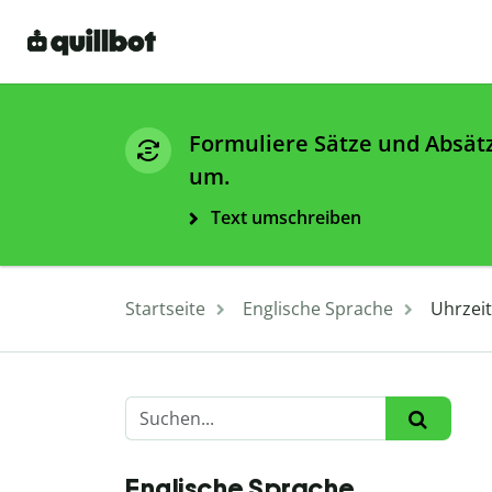
Formuliere Sätze und Absät
um.
Text umschreiben
Startseite
Englische Sprache
Uhrzeit
Englische Sprache