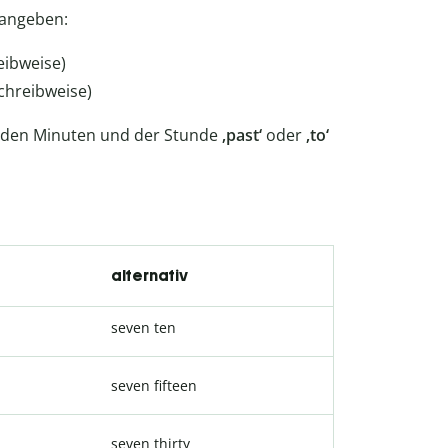
 angeben:
eibweise)
Schreibweise)
n den Minuten und der Stunde
‚past‘
oder
‚to‘
alternativ
seven ten
seven fifteen
seven thirty